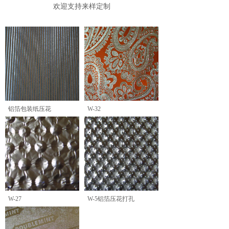
欢迎支持来样定制
铝箔包装纸压花
W-32
W-27
W-5铝箔压花打孔