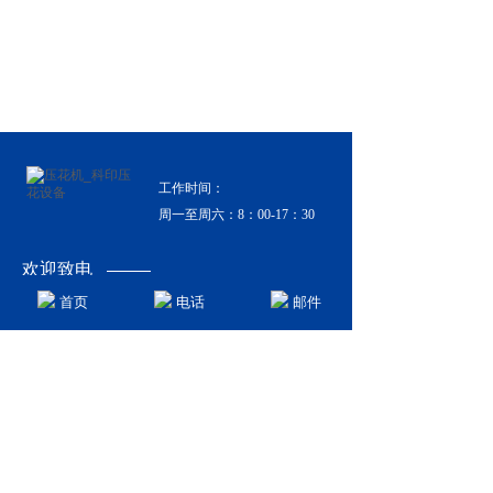
工作时间：
周一至周六：8：00-17：30
欢迎致电
0519-86700665
首页
电话
邮件
联系信息
地 址: 江苏省常州市马杭大路工业园
电 话: 0519-86700665
手 机: 13306128233 ( 吴先生)
传 真: 0519-86700757