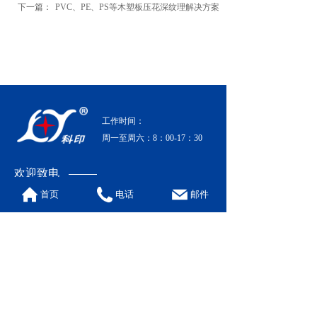
下一篇：
PVC、PE、PS等木塑板压花深纹理解决方案
工作时间：
周一至周六：8：00-17：30
欢迎致电
0519-86700665
首页
电话
邮件
联系信息
地 址: 江苏省常州市马杭大路工业园
电 话: 0519-86700665
手 机: 13306128233 ( 吴先生)
传 真: 0519-86700757