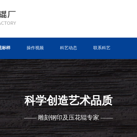
花标样
操作视频
科艺动态
联系科艺
科学创造艺术品质
—— 雕刻钢印及压花辊专家 ——